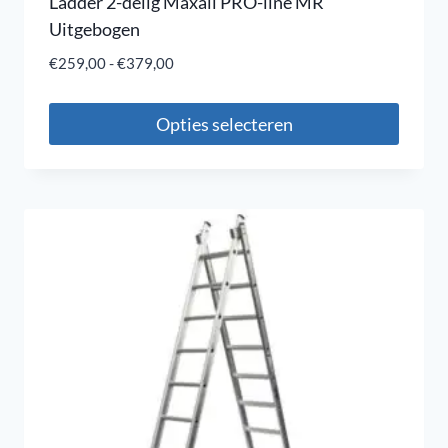
Ladder 2-delig Maxall PRO-line MR
Uitgebogen
€
259,00
-
€
379,00
Opties selecteren