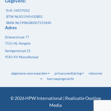
Gegevens:
KvK: 56019262
BTW: NL851945430B01
IBAN: NL59INGB0007555840
Adres
Drienerstraat 77
7551 HL Hengelo
Seringenstraat 25
9581 KV Musselkanaal
algemene voorwaarden
privacyverklaring
retouren
herroepingsrecht
© 2026 HPW International | Realisatie
Oosting
Media