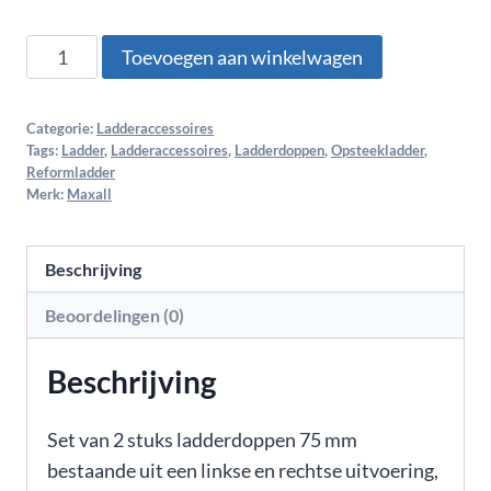
Toevoegen aan winkelwagen
Categorie:
Ladderaccessoires
Tags:
Ladder
,
Ladderaccessoires
,
Ladderdoppen
,
Opsteekladder
,
Reformladder
Merk:
Maxall
Beschrijving
Beoordelingen (0)
Beschrijving
Set van 2 stuks ladderdoppen 75 mm
bestaande uit een linkse en rechtse uitvoering,