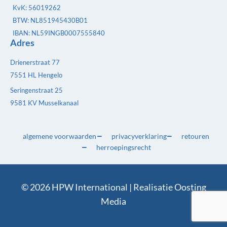
KvK: 56019262
BTW: NL851945430B01
IBAN: NL59INGB0007555840
Adres
Drienerstraat 77
7551 HL Hengelo
Seringenstraat 25
9581 KV Musselkanaal
algemene voorwaarden
privacyverklaring
retouren
herroepingsrecht
© 2026 HPW International | Realisatie
Oosting
Media