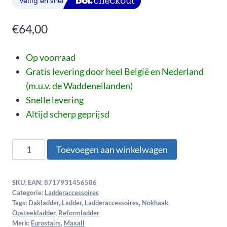
€
64,00
Op voorraad
Gratis levering door heel België en Nederland
(m.u.v. de Waddeneilanden)
Snelle levering
Altijd scherp geprijsd
Toevoegen aan winkelwagen
SKU:
EAN: 8717931456586
Categorie:
Ladderaccessoires
Tags:
Dakladder
,
Ladder
,
Ladderaccessoires
,
Nokhaak
,
Opsteekladder
,
Reformladder
Merk:
Eurostairs
,
Maxall