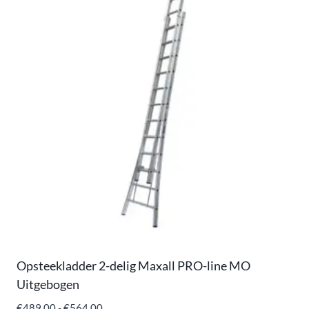
Opsteekladder 2-delig Maxall PRO-line MO
Uitgebogen
€
489,00
-
€
564,00