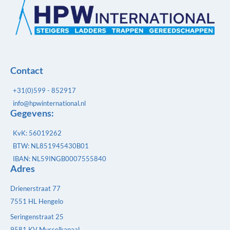
Contact
+31(0)599 - 852917
info@hpwinternational.nl
Gegevens:
KvK: 56019262
BTW: NL851945430B01
IBAN: NL59INGB0007555840
Adres
Drienerstraat 77
7551 HL Hengelo
Seringenstraat 25
9581 KV Musselkanaal