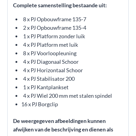
Complete samenstelling bestaande uit:
8 x PJ Opbouwframe 135-7
2 x PJ Opbouwframe 135-4
1 x PJ Platform zonder luik
4 x PJ Platform met luik
8 x PJ Voorloopleuning
4 x PJ Diagonaal Schoor
4 x PJ Horizontaal Schoor
4 x PJ Stabilisator 200
1 x PJ Kantplankset
4 x PJ Wiel 200 mm met stalen spindel
16 x PJ Borgclip
De weergegeven afbeeldingen kunnen
afwijken van de beschrijving en dienen als