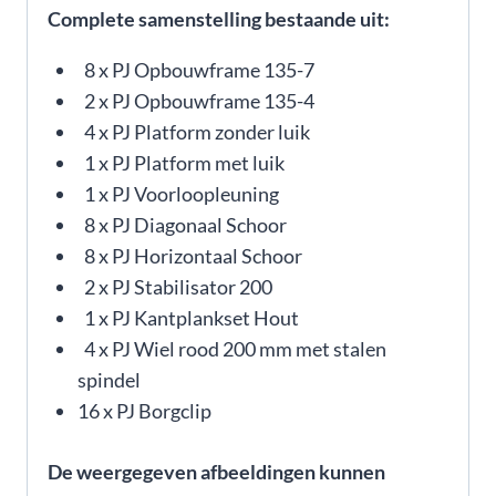
Complete samenstelling bestaande uit:
8 x PJ Opbouwframe 135-7
2 x PJ Opbouwframe 135-4
4 x PJ Platform zonder luik
1 x PJ Platform met luik
1 x PJ Voorloopleuning
8 x PJ Diagonaal Schoor
8 x PJ Horizontaal Schoor
2 x PJ Stabilisator 200
1 x PJ Kantplankset Hout
4 x PJ Wiel rood 200 mm met stalen
spindel
16 x PJ Borgclip
De weergegeven afbeeldingen kunnen