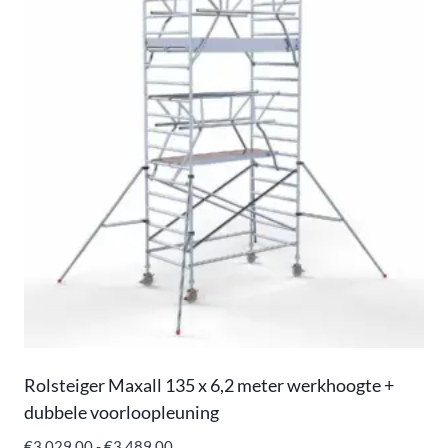
Rolsteiger Maxall 135 x 6,2 meter werkhoogte +
dubbele voorloopleuning
€
3.029,00
-
€
3.489,00