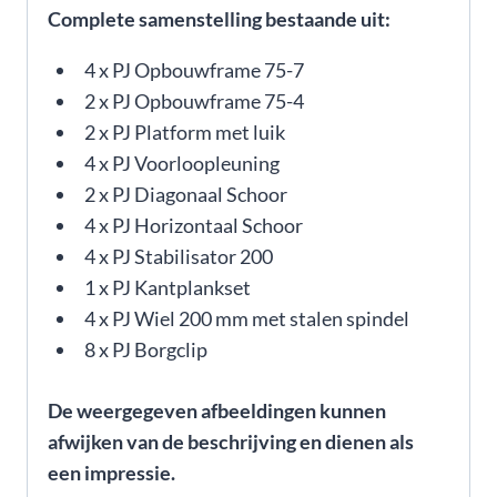
Complete samenstelling bestaande uit:
4 x PJ Opbouwframe 75-7
2 x PJ Opbouwframe 75-4
2 x PJ Platform met luik
4 x PJ Voorloopleuning
2 x PJ Diagonaal Schoor
4 x PJ Horizontaal Schoor
4 x PJ Stabilisator 200
1 x PJ Kantplankset
4 x PJ Wiel 200 mm met stalen spindel
8 x PJ Borgclip
De weergegeven afbeeldingen kunnen
afwijken van de beschrijving en dienen als
een impressie.