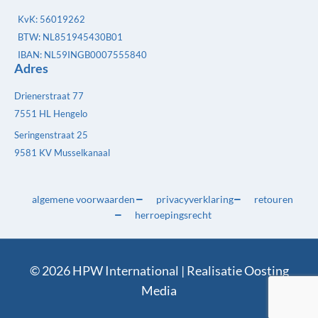
KvK: 56019262
BTW: NL851945430B01
IBAN: NL59INGB0007555840
Adres
Drienerstraat 77
7551 HL Hengelo
Seringenstraat 25
9581 KV Musselkanaal
algemene voorwaarden
privacyverklaring
retouren
herroepingsrecht
© 2026 HPW International | Realisatie
Oosting
Media