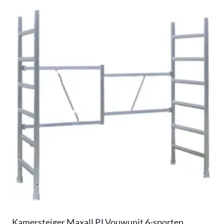
Kamersteiger Maxall PJ Vouwunit 6-sporten