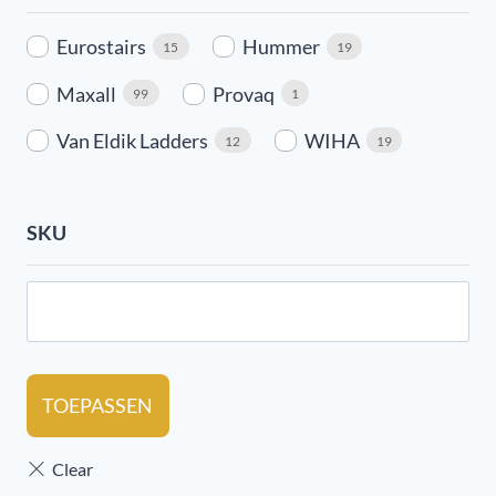
Eurostairs
Hummer
15
19
Maxall
Provaq
99
1
Van Eldik Ladders
WIHA
12
19
SKU
TOEPASSEN