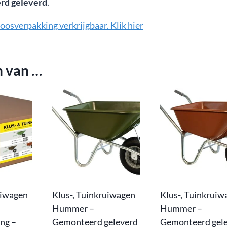
rd geleverd
.
osverpakking verkrijgbaar. Klik hier
n van …
uiwagen
Klus-, Tuinkruiwagen
Klus-, Tuinkruiw
Hummer –
Hummer –
ng –
Gemonteerd geleverd
Gemonteerd gel