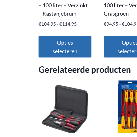
– 100 liter – Verzinkt
100 liter – Ve
– Kastanjebruin
Grasgroen
€
104,95
-
€
114,95
€
94,95
-
€
104,9
Opties
Optie
selecteren
selecte
Gerelateerde producten