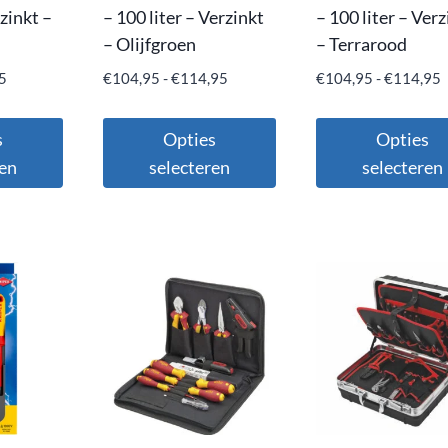
rzinkt –
– 100 liter – Verzinkt
– 100 liter – Verz
– Olijfgroen
– Terrarood
5
€
104,95
-
€
114,95
€
104,95
-
€
114,95
s
Opties
Opties
ren
selecteren
selecteren