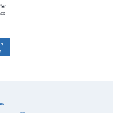
fer
co
an
n
es