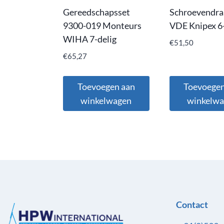
Gereedschapsset
Schroevendra
9300-019 Monteurs
VDE Knipex 6-
WIHA 7-delig
€
51,50
€
65,27
Toevoegen aan
Toevoegen
winkelwagen
winkelw
Contact