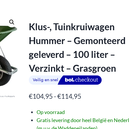
Klus-, Tuinkruiwagen
Hummer – Gemonteerd
geleverd – 100 liter –
Verzinkt – Grasgroen
€
104,95
-
€
114,95
Op voorraad
Gratis levering door heel België en Neder
(m.u.v. de Waddeneilanden)