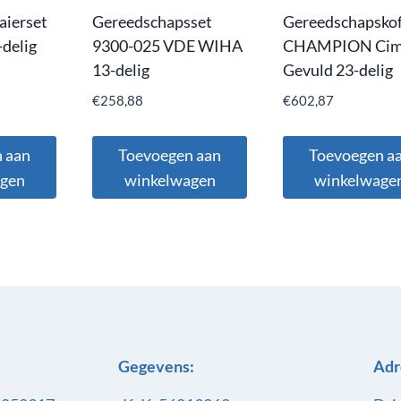
aierset
Gereedschapsset
Gereedschapskof
delig
9300-025 VDE WIHA
CHAMPION Cim
13-delig
Gevuld 23-delig
€
258,88
€
602,87
 aan
Toevoegen aan
Toevoegen a
agen
winkelwagen
winkelwage
Gegevens:
Adr