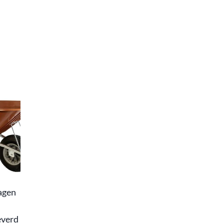
agen
everd