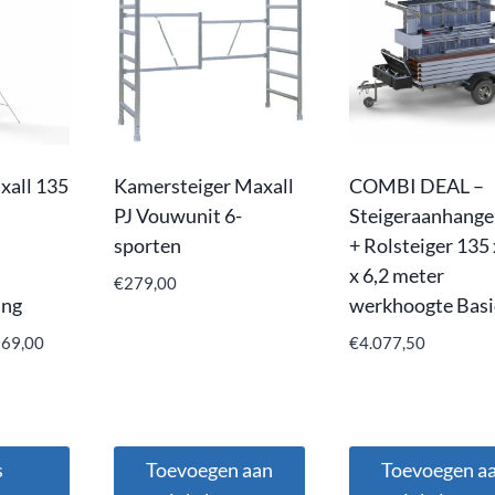
xall 135
Kamersteiger Maxall
COMBI DEAL –
PJ Vouwunit 6-
Steigeraanhange
sporten
+ Rolsteiger 135
x 6,2 meter
€
279,00
ing
werkhoogte Basi
569,00
€
4.077,50
s
Toevoegen aan
Toevoegen a