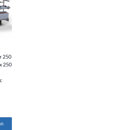
r 250
 x 250
c
an