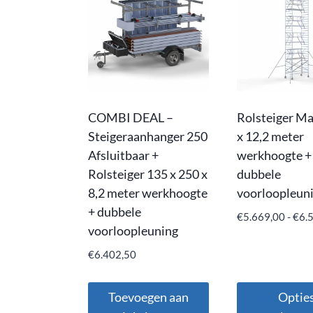
COMBI DEAL –
Rolsteiger Ma
Steigeraanhanger 250
x 12,2 meter
Afsluitbaar +
werkhoogte +
Rolsteiger 135 x 250 x
dubbele
8,2 meter werkhoogte
voorloopleun
+ dubbele
€
5.669,00
-
€
6.
voorloopleuning
€
6.402,50
Toevoegen aan
Optie