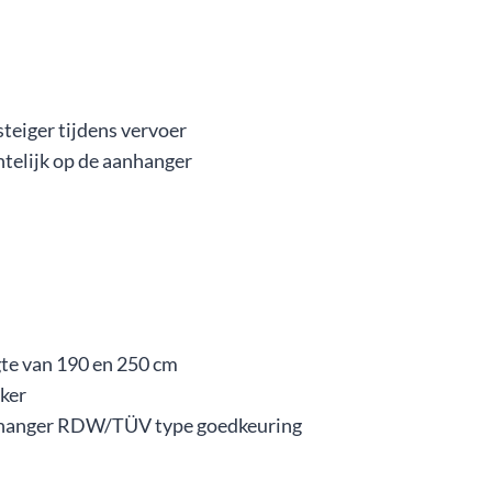
teiger tijdens vervoer
htelijk op de aanhanger
gte van 190 en 250 cm
kker
nhanger RDW/TÜV type goedkeuring