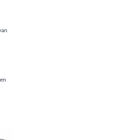
 van
 en