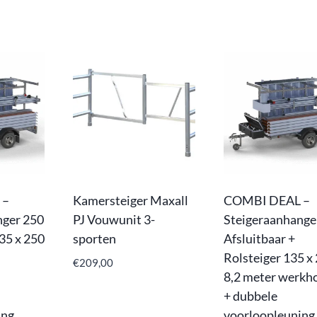
 –
Kamersteiger Maxall
COMBI DEAL –
nger 250
PJ Vouwunit 3-
Steigeraanhange
135 x 250
sporten
Afsluitbaar +
Rolsteiger 135 x
€
209,00
8,2 meter werkh
+ dubbele
ing
voorloopleuning