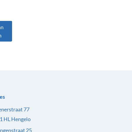
an
n
es
enerstraat 77
1 HL Hengelo
ingenstraat 25