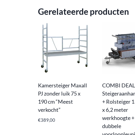
Gerelateerde producten
Kamersteiger Maxall
COMBI DEAL
PJ zonder luik 75 x
Steigeraanha
190 cm “Meest
+ Rolsteiger 
verkocht”
x 6,2 meter
werkhoogte +
€
389,00
dubbele
voorloopleun