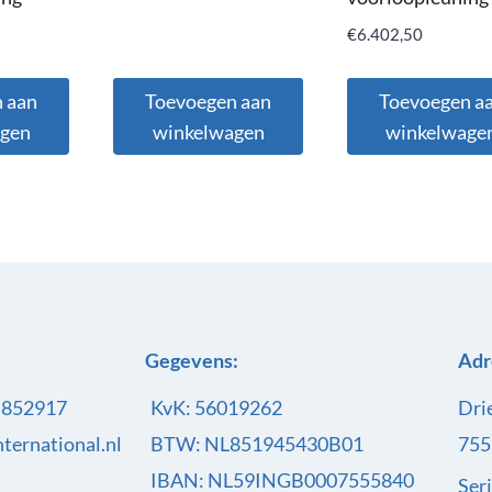
€
6.402,50
 aan
Toevoegen aan
Toevoegen a
agen
winkelwagen
winkelwage
Gegevens:
Adr
- 852917
KvK: 56019262
Dri
ternational.nl
BTW: NL851945430B01
755
IBAN: NL59INGB0007555840
Ser