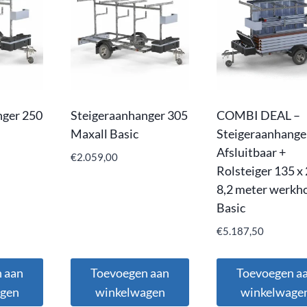
nger 250
Steigeraanhanger 305
COMBI DEAL –
Maxall Basic
Steigeraanhange
Afsluitbaar +
€
2.059,00
Rolsteiger 135 x
8,2 meter werkh
Basic
€
5.187,50
 aan
Toevoegen aan
Toevoegen a
agen
winkelwagen
winkelwage