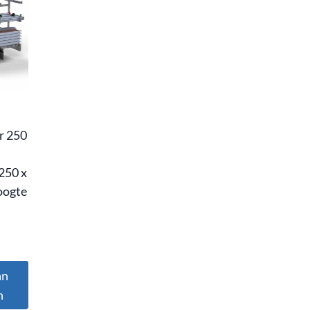
r 250
 250 x
oogte
an
n