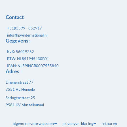
Contact
+31(0)599 - 852917
info@hpwinternational.nl
Gegevens:
KvK: 56019262
BTW: NL851945430B01
IBAN: NL59INGB0007555840
Adres
Drienerstraat 77
7551 HL Hengelo
Seringenstraat 25
9581 KV Musselkanaal
algemene voorwaarden
privacyverklaring
retouren