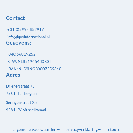
Contact
+31(0)599 - 852917
info@hpwinternational.nl
Gegevens:
KvK: 56019262
BTW: NL851945430B01
IBAN: NL59INGB0007555840
Adres
Drienerstraat 77
7551 HL Hengelo
Seringenstraat 25
9581 KV Musselkanaal
algemene voorwaarden
privacyverklaring
retouren