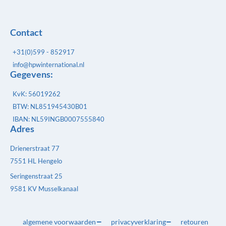
Contact
+31(0)599 - 852917
info@hpwinternational.nl
Gegevens:
KvK: 56019262
BTW: NL851945430B01
IBAN: NL59INGB0007555840
Adres
Drienerstraat 77
7551 HL Hengelo
Seringenstraat 25
9581 KV Musselkanaal
algemene voorwaarden
privacyverklaring
retouren