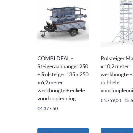
COMBI DEAL –
Rolsteiger Ma
Steigeraanhanger 250
x 10,2 meter
+ Rolsteiger 135 x 250
werkhoogte +
x 6,2 meter
dubbele
werkhoogte + enkele
voorloopleun
voorloopleuning
€
4.759,00
-
€
5.
€
4.377,50