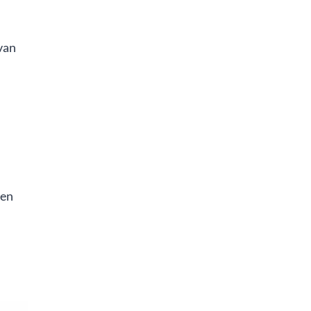
 van
 en