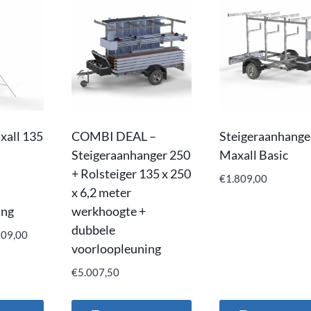
xall 135
COMBI DEAL –
Steigeraanhange
Steigeraanhanger 250
Maxall Basic
+ Rolsteiger 135 x 250
€
1.809,00
x 6,2 meter
ing
werkhoogte +
dubbele
509,00
voorloopleuning
€
5.007,50