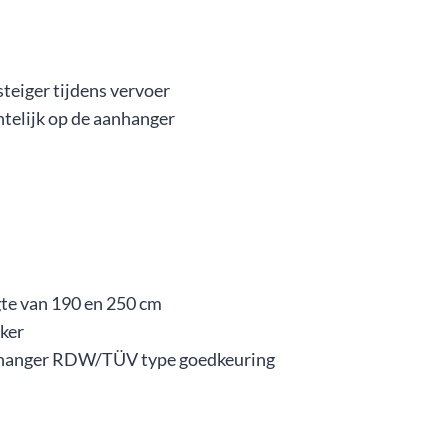
teiger tijdens vervoer
htelijk op de aanhanger
gte van 190 en 250 cm
kker
nhanger RDW/TÜV type goedkeuring