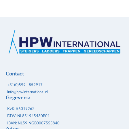
Contact
+31(0)599 - 852917
info@hpwinternational.nl
Gegevens:
KvK: 56019262
BTW: NL851945430B01
IBAN: NL59INGB0007555840
Adres