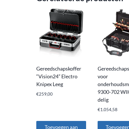
Gereedschapskoffer
Gereedschaps
“Vision24” Electro
voor
Knipex Leeg
onderhoudsm
9300-702 WI
€
259,00
delig
€
1.054,58
Toevoegen aan
Toevoegen