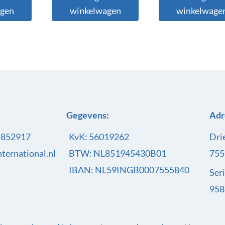
agen
winkelwagen
winkelwage
Gegevens:
Adr
- 852917
KvK: 56019262
Dri
ternational.nl
BTW: NL851945430B01
755
IBAN: NL59INGB0007555840
Ser
958