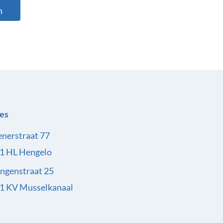
n
es
enerstraat 77
1 HL Hengelo
ingenstraat 25
1 KV Musselkanaal