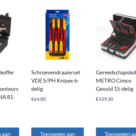
koffer
Schroevendraaierset
Gereedschapskof
VDE S/PH Knipex 6-
METRO Cimco
onteurs
delig
Gevuld 15-delig
HA 81-
€
64,80
€
339,30
 aan
Toevoegen aan
Toevoegen a