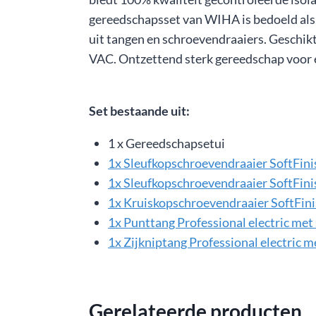
gereedschapsset van WIHA is bedoeld als
uit tangen en schroevendraaiers. Geschi
VAC. Ontzettend sterk gereedschap voor 
Set bestaande uit:
1 x Gereedschapsetui
1x Sleufkopschroevendraaier SoftFinis
1x Sleufkopschroevendraaier SoftFinis
1x Kruiskopschroevendraaier SoftFini
1x Punttang Professional electric met 
1x Zijkniptang Professional electric 
Gerelateerde producten