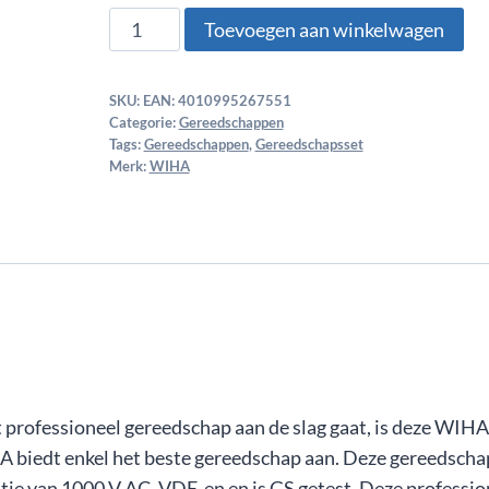
Toevoegen aan winkelwagen
SKU:
EAN: 4010995267551
Categorie:
Gereedschappen
Tags:
Gereedschappen
,
Gereedschapsset
Merk:
WIHA
t professioneel gereedschap aan de slag gaat, is deze WIHA
A biedt enkel het beste gereedschap aan. Deze gereedscha
tie van 1000 V AC, VDE-en en is GS getest. Deze professio