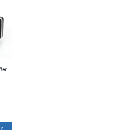
fer
an