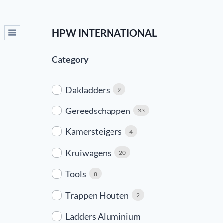
HPW INTERNATIONAL
Category
Dakladders
9
Gereedschappen
33
Kamersteigers
4
Kruiwagens
20
Tools
8
Trappen Houten
2
Ladders Aluminium