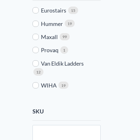
Eurostairs
15
Hummer
19
Maxall
99
Provaq
1
Van Eldik Ladders
12
WIHA
19
SKU