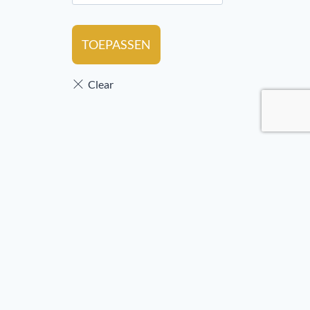
TOEPASSEN
es
enerstraat 77
1 HL Hengelo
ingenstraat 25