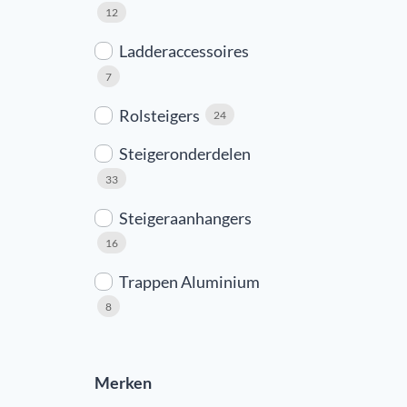
12
Ladderaccessoires
7
Rolsteigers
24
Steigeronderdelen
33
Steigeraanhangers
16
Trappen Aluminium
8
Merken