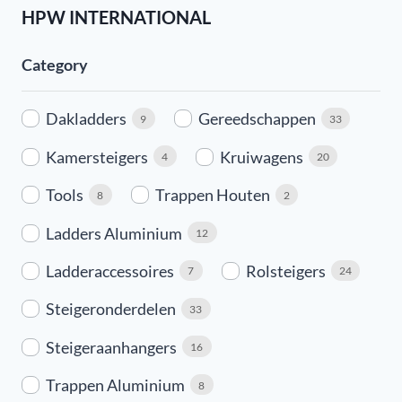
HPW INTERNATIONAL
Category
Dakladders
Gereedschappen
9
33
Kamersteigers
Kruiwagens
4
20
Tools
Trappen Houten
8
2
Ladders Aluminium
12
Ladderaccessoires
Rolsteigers
7
24
Steigeronderdelen
33
Steigeraanhangers
16
Trappen Aluminium
8