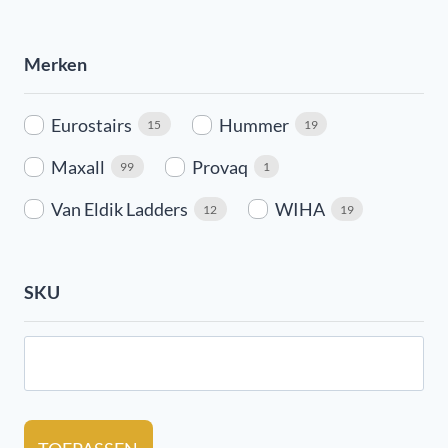
Merken
Eurostairs
Hummer
15
19
Maxall
Provaq
99
1
Van Eldik Ladders
WIHA
12
19
SKU