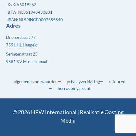
KvK: 56019262
BTW: NL851945430B01
IBAN: NL59INGB0007555840
Adres
Drienerstraat 77
7551 HL Hengelo
Seringenstraat 25
9581 KV Musselkanaal
algemene voorwaarden
privacyverklaring
retouren
herroepingsrecht
© 2026 HPW International | Realisatie
Oosting
Media