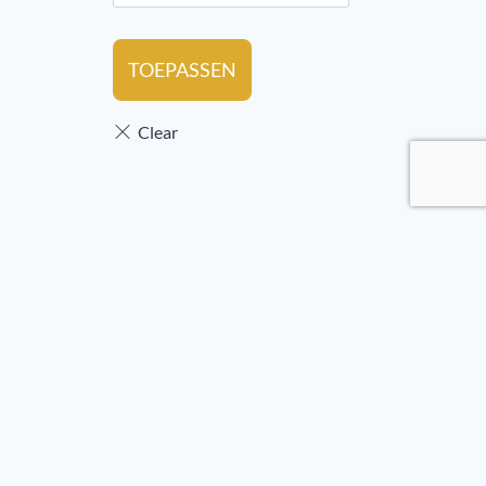
TOEPASSEN
es
enerstraat 77
1 HL Hengelo
ingenstraat 25