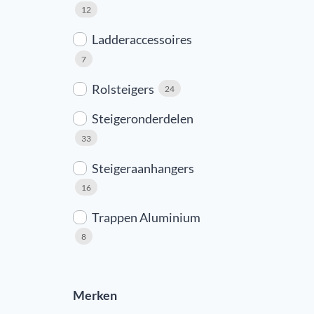
12
Ladderaccessoires
7
Rolsteigers
24
Steigeronderdelen
33
Steigeraanhangers
16
Trappen Aluminium
8
Merken