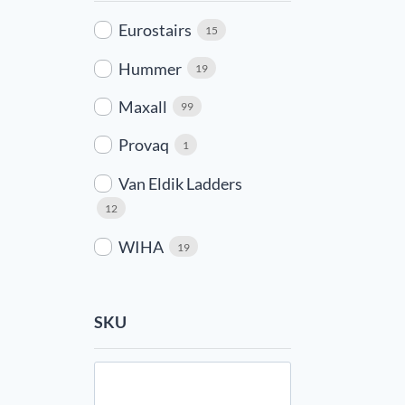
Eurostairs
15
Hummer
19
Maxall
99
Provaq
1
Van Eldik Ladders
12
WIHA
19
SKU