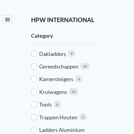
HPW INTERNATIONAL
Category
Dakladders
9
Gereedschappen
33
Kamersteigers
4
Kruiwagens
20
Tools
8
Trappen Houten
2
Ladders Aluminium