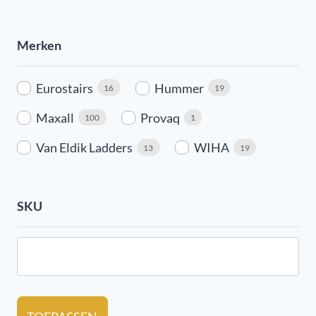
Merken
Eurostairs
Hummer
16
19
Maxall
Provaq
100
1
Van Eldik Ladders
WIHA
13
19
SKU