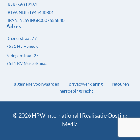
KvK: 56019262
BTW: NL851945430B01
IBAN: NL59INGB0007555840
Adres
Drienerstraat 77
7551 HL Hengelo
Seringenstraat 25
9581 KV Musselkanaal
algemene voorwaarden
privacyverklaring
retouren
herroepingsrecht
© 2026 HPW International | Realisatie
Oosting
Media