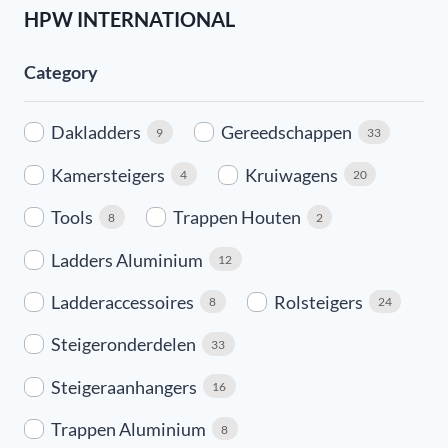
HPW INTERNATIONAL
Category
Dakladders
Gereedschappen
9
33
Kamersteigers
Kruiwagens
4
20
Tools
Trappen Houten
8
2
Ladders Aluminium
12
Ladderaccessoires
Rolsteigers
8
24
Steigeronderdelen
33
Steigeraanhangers
16
Trappen Aluminium
8